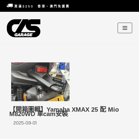
買滿
$250
香港、澳門免運費
Skip
to
content
【開箱圖輯】Yamaha XMAX 25 配 Mio
M820WD 車cam安裝
2025-09-01