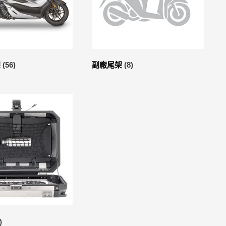
架
(56)
副廠尾架
(8)
)